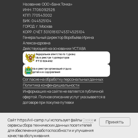
Название: ООО «Банк Точка»
ИНН: 7706092528
КПП: 770543002
БИК: 044525104
ГОРОД: г. Москва
КОРР. СЧЁТ:30101810745374525104
Генеральный директор Воробьёва Ирина
Александровна
Действующий на основании УСТАВА
Федеральное агентство по туризму
Мы в реестре туроператоров
РТО 024462
Мы в реестре организаций отдыха
детей и их оздоровления
Согласие на обработку персональных данных
Политика конфендициальности
Информация на сайте не является публичной
офертой. Полное описание услуг указывается в
договоре при покупке путевки
Сайт https://vil-camp.ru/ использует файлы
Cookie
и
Принять
сервисы сбора технических данных посетителей
для обеспечения работоспособности и улучшения
качества обслуживания.